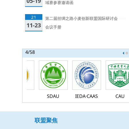
05-19
域赛参赛邀请函
21
第二届丝绸之路小麦创新联盟国际研讨会
11-23
会议手册
4
/58
0
41
42
43
44
45
46
47
48
49
50
51
52
53
54
55
56
57
58
KATRU
SDAU
IEDA·CAAS
CAU
联盟聚焦