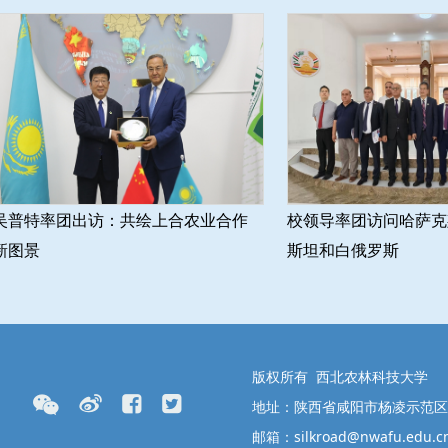
吴普特率团出访：共绘上合农业合作
校领导率团访问哈萨克
新图景
斯坦和白俄罗斯
版权所有 西北农林科技大学
地址：陕西省咸阳市杨凌示范区邰
邮箱：silkroad@nwafu.edu.c