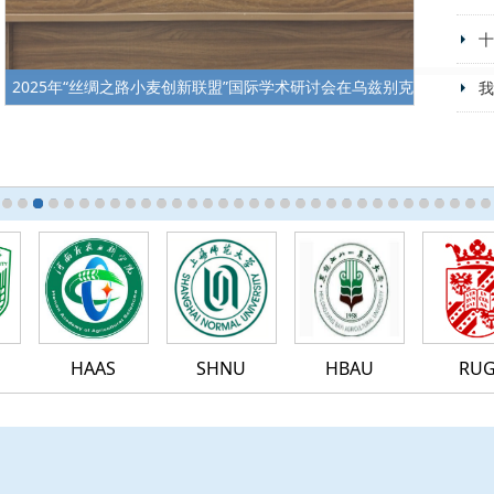
十
2025年“丝绸之路小麦创新联盟”国际学术研讨会在乌兹别克
我
斯坦撒马尔罕市举行
HAAS
SHNU
HBAU
RUG